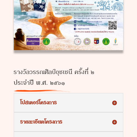
รางวัลวรรณศิลป์อุชเชนี ครั้งที่ ๒
ประจำปี พ.ศ. ๒๕๖๑
โปสเตอร์โครงการ
รายละเอียดโครงการ