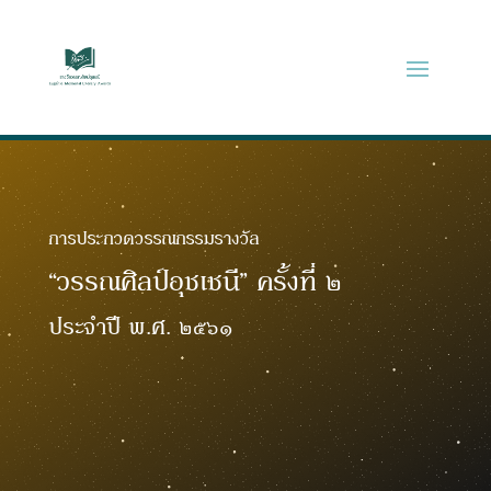
การประกวดวรรณกรรมรางวัล
“วรรณศิลป์อุชเชนี” ครั้งที่ ๒
ประจำปี พ.ศ. ๒๕๖๑